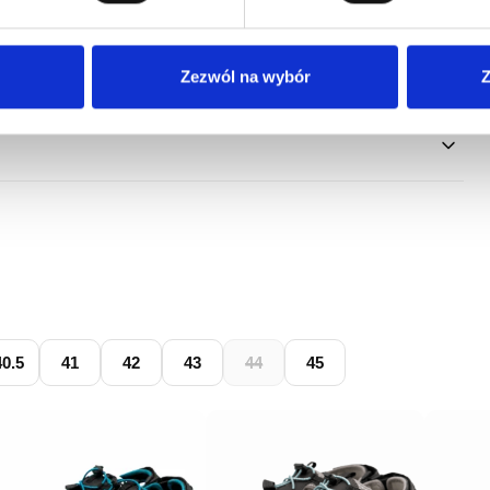
Zezwól na wybór
Z
40.5
41
42
43
44
45