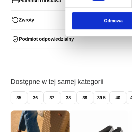
Płatność i dostawa
Zwroty
Odmowa
Podmiot odpowiedzialny
Dostępne w tej samej kategorii
35
36
37
38
39
39.5
40