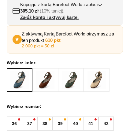
Kupując z kartą Barefoot World zapłacisz
305,10
zł
(10% taniej)
.
Załóż konto i aktywuj kartę.
Z aktywną Kartą Barefoot World otrzymasz za
ten produkt
610 pkt
2 000 pkt = 50 zł
Wybierz kolor:
Wybierz rozmiar:
36
37
38
39
40
41
42