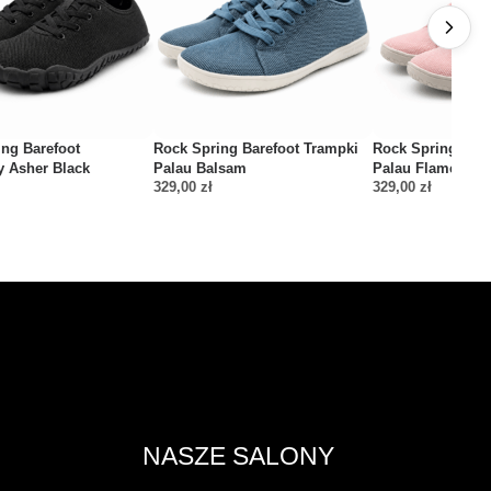
ng Barefoot
Rock Spring Barefoot Trampki
Rock Spring Bare
y Asher Black
Palau Balsam
Palau Flamengo
329,00
zł
329,00
zł
NASZE SALONY