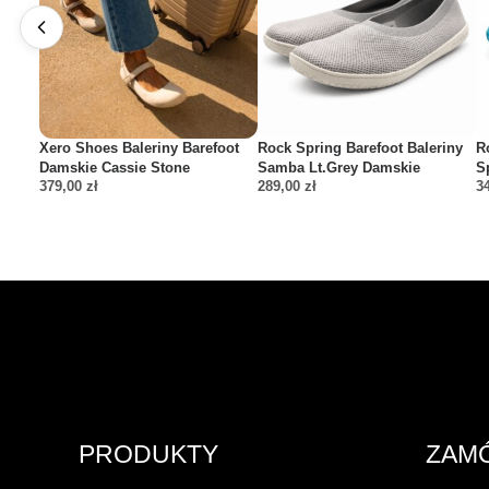
Xero Shoes Baleriny Barefoot
Rock Spring Barefoot Baleriny
R
Damskie Cassie Stone
Samba Lt.Grey Damskie
S
379,00
zł
289,00
zł
3
PRODUKTY
ZAM