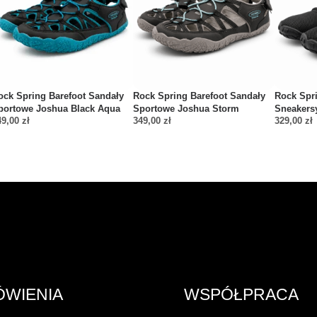
ock Spring Barefoot Sandały
Rock Spring Barefoot Sandały
Rock Spri
portowe Joshua Black Aqua
Sportowe Joshua Storm
Sneakers
49,00
zł
349,00
zł
329,00
zł
ÓWIENIA
WSPÓŁPRACA