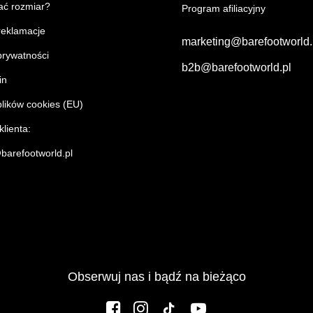
ać rozmiar?
Program afiliacyjny
 reklamacje
marketing@barefootworld
prywatności
b2b@barefootworld.pl
in
plików cookies (EU)
lienta:
barefootworld.pl
Obserwuj nas i bądź na bieżąco