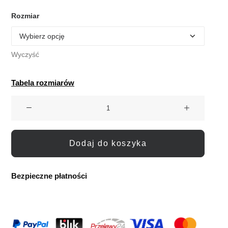
Rozmiar
Wyczyść
Tabela rozmiarów
ilość
Bochm
But
Skórzane
Dodaj do koszyka
Baleriny
Barefoot
Luna
Bezpieczne płatności
Blue