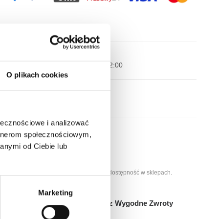
Wysyłka nawet w 24H!
Zamów w ciągu
--:--:--
do 12:00
O plikach cookies
Darmowa dostawa
Dla zamówień od 299 zł
ołecznościowe i analizować
Dostępne stacjonarnie:
artnerom społecznościowym,
Kraków, ul. Grodzka 60
anymi od Ciebie lub
Kraków, ul. Długa 76
Wybierz rozmiar, aby sprawdzić dostępność w sklepach.
Marketing
Łatwy zwrot do 14 dni przez
Wygodne Zwroty