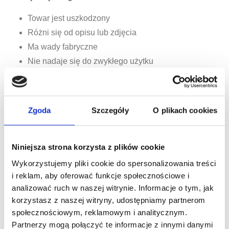
Towar jest uszkodzony
Różni się od opisu lub zdjęcia
Ma wady fabryczne
Nie nadaje się do zwykłego użytku
Jak złożyć reklamację?
Zgłoś reklamację mailowo na adres:
Zgoda
Szczegóły
O plikach cookies
kontakt@barefootworld.pl
W zgłoszeniu podaj:
Niniejsza strona korzysta z plików cookie
Imię i nazwisko
Wykorzystujemy pliki cookie do spersonalizowania treści
Numer zamówienia
i reklam, aby oferować funkcje społecznościowe i
Opis wady
analizować ruch w naszej witrynie. Informacje o tym, jak
Preferowany sposób rozwiązania (wymiana,
korzystasz z naszej witryny, udostępniamy partnerom
naprawa, zwrot)
społecznościowym, reklamowym i analitycznym.
Partnerzy mogą połączyć te informacje z innymi danymi