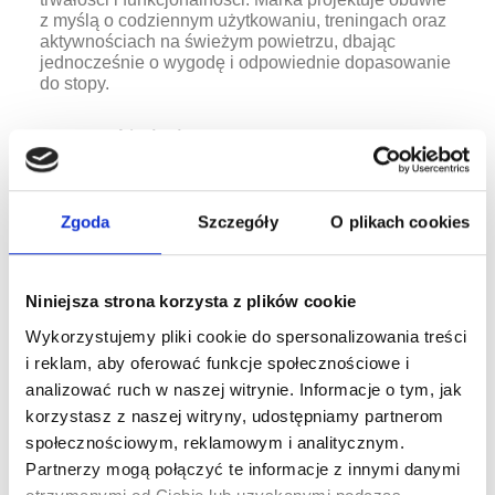
z myślą o codziennym użytkowaniu, treningach oraz
aktywnościach na świeżym powietrzu, dbając
jednocześnie o wygodę i odpowiednie dopasowanie
do stopy.
Co wyróżnia buty Joma
Buty Joma
zostały stworzone dla osób, które
oczekują wygody zarówno podczas aktywności
Zgoda
Szczegóły
O plikach cookies
sportowych, jak i na co dzień. Marka wykorzystuje
nowoczesne materiały oraz rozwiązania
poprawiające komfort użytkowania.
Niniejsza strona korzysta z plików cookie
lekka konstrukcja zwiększająca wygodę podczas
Wykorzystujemy pliki cookie do spersonalizowania treści
chodzenia
i reklam, aby oferować funkcje społecznościowe i
elastyczne podeszwy wspierające naturalny ruch
analizować ruch w naszej witrynie. Informacje o tym, jak
stopy
korzystasz z naszej witryny, udostępniamy partnerom
oddychające materiały poprawiające komfort
społecznościowym, reklamowym i analitycznym.
noszenia
Partnerzy mogą połączyć te informacje z innymi danymi