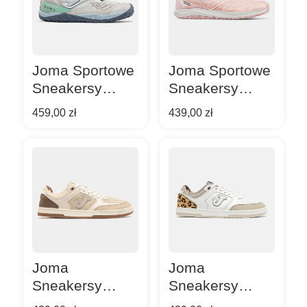
Joma Sportowe
Joma Sportowe
Sneakersy
Sneakersy
Barefoot Sima
Barefoot
459,00
zł
439,00
zł
Lady 26 White
Supercross
2629 Light Pink
Joma
Joma
Sneakersy
Sneakersy
Męskie Flexy
Barefoot