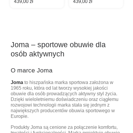
439,00
zł
439,00
zł
2625 Beige
C.Flexys 2624
Brown
Joma – sportowe obuwie dla
osób aktywnych
O marce Joma
Joma
to hiszpańska marka sportowa założona w
1965 roku, która od lat tworzy wysokiej jakości
obuwie dla osób prowadzących aktywny styl życia.
Dzięki wieloletniemu doświadczeniu oraz ciągłemu
rozwojowi technologii marka stała się jednym z
największych producentów obuwia sportowego w
Europie.
Produkty Joma są cenione za połączenie komfortu,
trwałości i funkcjonalności. Marka projektuje obuwie