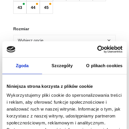
43
44
45
Rozmiar
Wyczyść
Zgoda
Szczegóły
O plikach cookies
Tabela rozmiarów
ilość
dr.
Niniejsza strona korzysta z plików cookie
Bareff
Wykorzystujemy pliki cookie do spersonalizowania treści
Sneakersy
Dodaj do koszyka
i reklam, aby oferować funkcje społecznościowe i
Barefoot
analizować ruch w naszej witrynie. Informacje o tym, jak
Noah
korzystasz z naszej witryny, udostępniamy partnerom
Black
Bezpieczne płatności
społecznościowym, reklamowym i analitycznym.
022211.0000