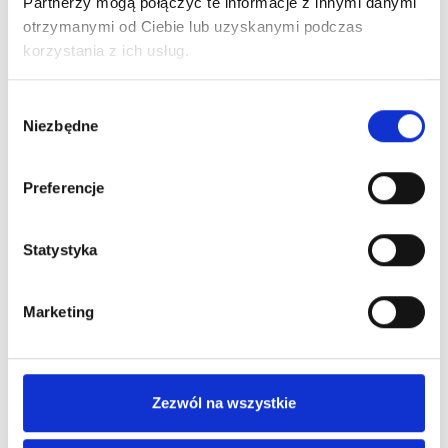
Partnerzy mogą połączyć te informacje z innymi danymi
otrzymanymi od Ciebie lub uzyskanymi podczas
korzystania z ich usług.
Wybór
Niezbędne
zgody
Wysyłka nawet w 24H!
Preferencje
Zamów w ciągu
--:--:--
do 12:00
Statystyka
Darmowa dostawa
Dla zamówień od 299 zł
Marketing
Dostępne stacjonarnie:
Kraków, ul. Grodzka 60
Kraków, ul. Długa 76
Zezwól na wszystkie
Wybierz rozmiar, aby sprawdzić dostępność w sklepach.