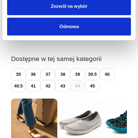
Zezwól na wybór
Łatwy zwrot do 14 dni przez
Wygodne Zwroty
Odmowa
Dostępne w tej samej kategorii
35
36
37
38
39
39.5
40
40.5
41
42
43
44
45