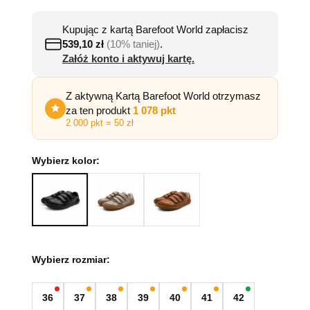
Kupując z kartą Barefoot World zapłacisz
539,10
zł
(10% taniej)
.
Załóż konto i aktywuj kartę.
Z aktywną Kartą Barefoot World otrzymasz
za ten produkt
1 078 pkt
2 000 pkt = 50 zł
Wybierz kolor:
Wybierz rozmiar:
36
37
38
39
40
41
42