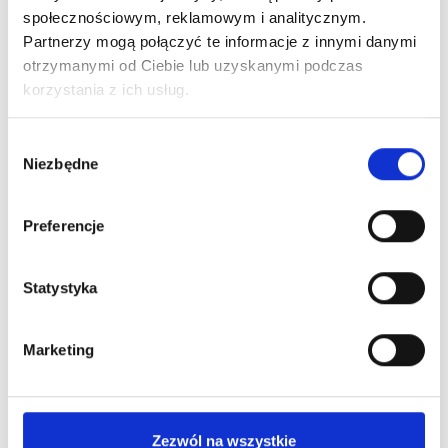
społecznościowym, reklamowym i analitycznym.
Indigo
Partnerzy mogą połączyć te informacje z innymi danymi
Damskie
Bezpieczne płatności
otrzymanymi od Ciebie lub uzyskanymi podczas
korzystania z ich usług.
Wybór
Niezbędne
zgody
Preferencje
Wysyłka nawet w 24H!
Zamów w ciągu
--:--:--
do 12:00
Statystyka
Darmowa dostawa
Marketing
Dla zamówień od 299 zł
Dostępne stacjonarnie:
Zezwól na wszystkie
Kraków, ul. Grodzka 60