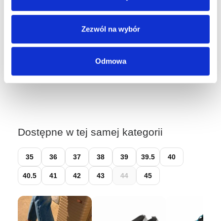
Kraków, ul. Długa 76
Wybierz rozmiar, aby sprawdzić dostępność w sklepach.
Zezwól na wybór
Łatwy zwrot do 14 dni przez
Wygodne Zwroty
Odmowa
Dostępne w tej samej kategorii
35
36
37
38
39
39.5
40
40.5
41
42
43
44
45