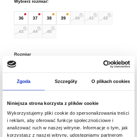
Wybierz rozmiar:
36
37
38
39
40
41
42
43
44
45
Rozmiar
Wyczyść
Zgoda
Szczegóły
O plikach cookies
Tabela rozmiarów
Niniejsza strona korzysta z plików cookie
ilość
Wykorzystujemy pliki cookie do spersonalizowania treści
Magical
i reklam, aby oferować funkcje społecznościowe i
Shoes
analizować ruch w naszej witrynie. Informacje o tym, jak
Mokasyny
Dodaj do koszyka
korzystasz z naszej witryny, udostępniamy partnerom
Pienza