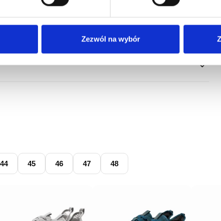
Zezwól na wybór
Z
44
45
46
47
48