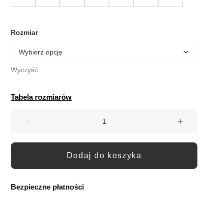
Rozmiar
Wyczyść
Tabela rozmiarów
ilość
Rock
Spring
Barefoot
Dodaj do koszyka
Sneakersy
Sportowe
Orosey
Bezpieczne płatności
Obsidian