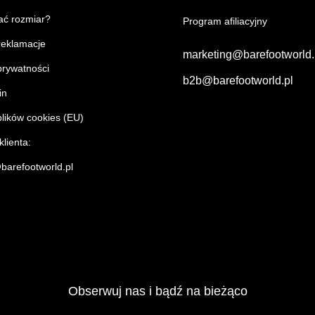
ać rozmiar?
Program afiliacyjny
 reklamacje
marketing@barefootworld
prywatności
b2b@barefootworld.pl
in
plików cookies (EU)
lienta:
barefootworld.pl
Obserwuj nas i bądź na bieżąco