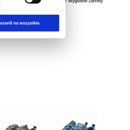
Łatwy zwrot do 14 dni przez
Wygodne Zwroty
ezwól na wszystkie