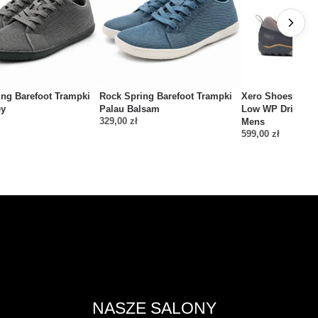
ing Barefoot Trampki
Rock Spring Barefoot Trampki
Xero Shoes Scram
ey
Palau Balsam
Low WP Driftwoo
329,00
zł
Mens
599,00
zł
NASZE SALONY