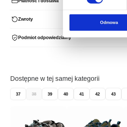
Płatność i dostawa
Zwroty
Odmowa
Podmiot odpowiedzialny
Dostępne w tej samej kategorii
37
38
39
40
41
42
43