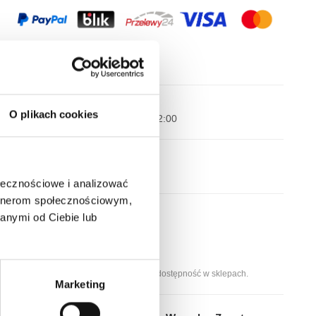
Wysyłka nawet w 24H!
O plikach cookies
Zamów w ciągu
--:--:--
do 12:00
Darmowa dostawa
Dla zamówień od 299 zł
ołecznościowe i analizować
artnerom społecznościowym,
Dostępne stacjonarnie:
anymi od Ciebie lub
Kraków, ul. Grodzka 60
Kraków, ul. Długa 76
Wybierz rozmiar, aby sprawdzić dostępność w sklepach.
Marketing