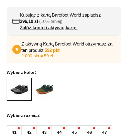
Kupując z kartą Barefoot World zapłacisz
296,10
zł
(10% taniej)
.
Załóż konto i aktywuj kartę.
Z aktywną Kartą Barefoot World otrzymasz za
ten produkt
592 pkt
2 000 pkt = 50 zł
Wybierz kolor:
Wybierz rozmiar:
41
42
43
44
45
46
47