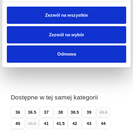
Dostępne stacjonarnie:
Zezwól na wszystkie
Kraków, ul. Grodzka 60
Kraków, ul. Długa 76
Wybierz rozmiar, aby sprawdzić dostępność w sklepach.
Zezwól na wybór
Łatwy zwrot do 14 dni przez
Wygodne Zwroty
Odmowa
Dostępne w tej samej kategorii
36
36.5
37
38
38.5
39
39.5
40
40.5
41
41.5
42
43
44