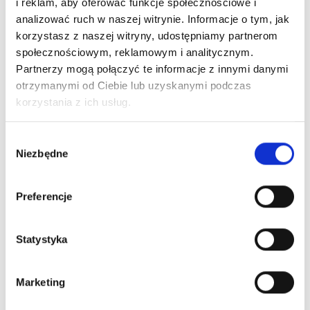
i reklam, aby oferować funkcje społecznościowe i
Shoes
analizować ruch w naszej witrynie. Informacje o tym, jak
Scrambler
Dodaj do koszyka
korzystasz z naszej witryny, udostępniamy partnerom
Trail
społecznościowym, reklamowym i analitycznym.
Low
Partnerzy mogą połączyć te informacje z innymi danymi
WP
Bezpieczne płatności
otrzymanymi od Ciebie lub uzyskanymi podczas
Dove/Asphalt
korzystania z ich usług.
Women's
Wybór
Niezbędne
zgody
Preferencje
Wysyłka nawet w 24H!
Zamów w ciągu
--:--:--
do 12:00
Statystyka
Darmowa dostawa
Marketing
Dla zamówień od 299 zł