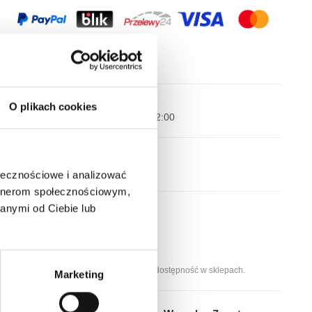
Wysyłka nawet w 24H!
O plikach cookies
Zamów w ciągu
--:--:--
do 12:00
Darmowa dostawa
Dla zamówień od 299 zł
ołecznościowe i analizować
artnerom społecznościowym,
anymi od Ciebie lub
Dostępne stacjonarnie:
Kraków, ul. Grodzka 60
Kraków, ul. Długa 76
Wybierz rozmiar, aby sprawdzić dostępność w sklepach.
Marketing