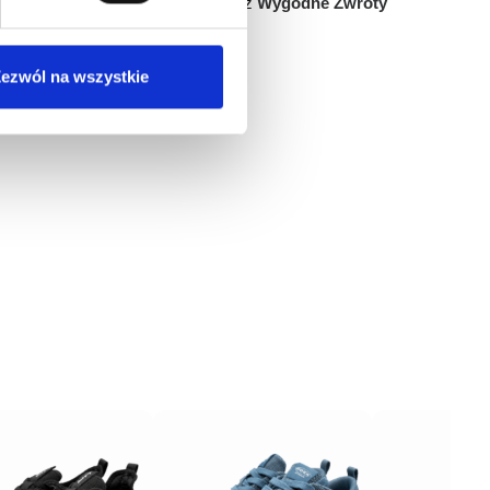
Łatwy zwrot do 14 dni przez
Wygodne Zwroty
ezwól na wszystkie