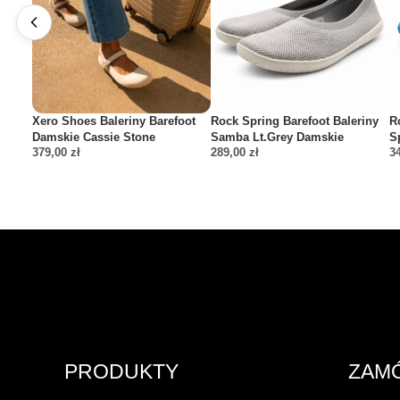
Xero Shoes Baleriny Barefoot
Rock Spring Barefoot Baleriny
R
Damskie Cassie Stone
Samba Lt.Grey Damskie
S
379,00
zł
289,00
zł
3
PRODUKTY
ZAM