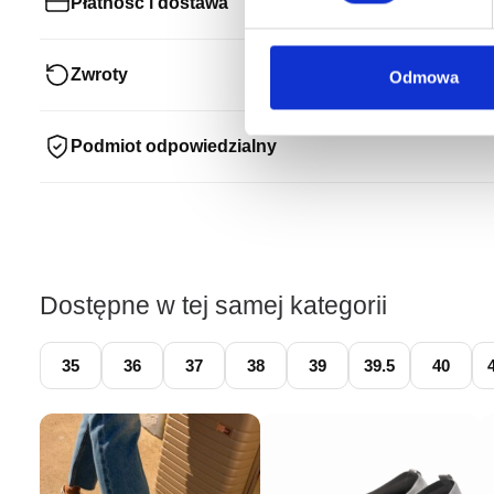
Płatność i dostawa
Zwroty
Odmowa
Podmiot odpowiedzialny
Dostępne w tej samej kategorii
35
36
37
38
39
39.5
40