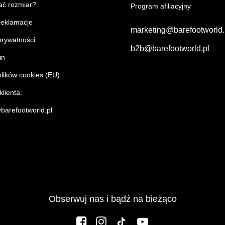
ać rozmiar?
Program afiliacyjny
 reklamacje
marketing@barefootworld
prywatności
b2b@barefootworld.pl
in
plików cookies (EU)
lienta:
barefootworld.pl
Obserwuj nas i bądź na bieżąco