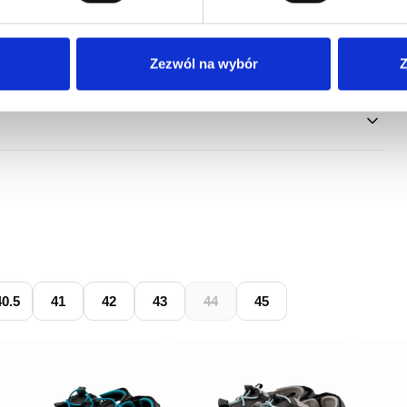
Zezwól na wybór
Z
40.5
41
42
43
44
45