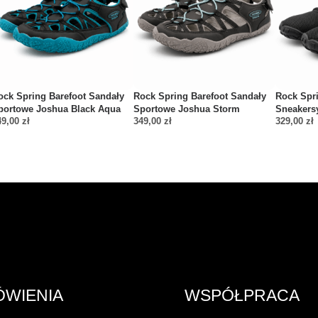
ock Spring Barefoot Sandały
Rock Spring Barefoot Sandały
Rock Spri
portowe Joshua Black Aqua
Sportowe Joshua Storm
Sneakers
49,00
zł
349,00
zł
329,00
zł
ÓWIENIA
WSPÓŁPRACA