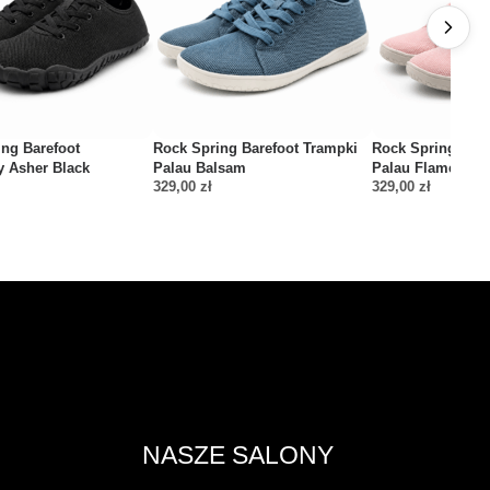
ng Barefoot
Rock Spring Barefoot Trampki
Rock Spring Bare
y Asher Black
Palau Balsam
Palau Flamengo
329,00
zł
329,00
zł
NASZE SALONY