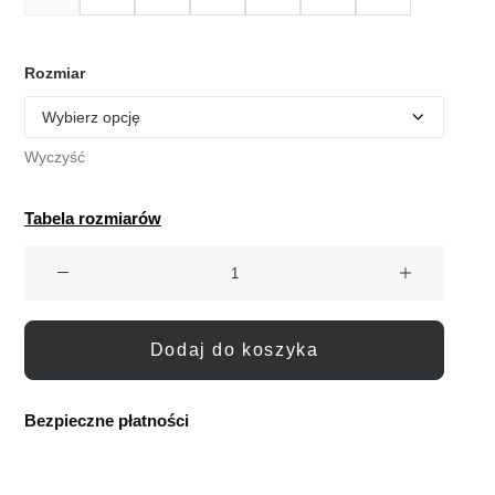
Rozmiar
Wyczyść
Tabela rozmiarów
ilość
Bochm
But
Skórzane
Dodaj do koszyka
Baleriny
Barefoot
Vera
Bezpieczne płatności
Carmel