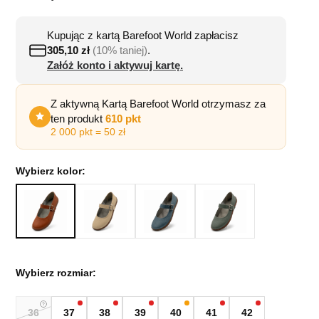
Kupując z kartą Barefoot World zapłacisz
305,10
zł
(10% taniej)
.
Załóż konto i aktywuj kartę.
Z aktywną Kartą Barefoot World otrzymasz za
ten produkt
610 pkt
2 000 pkt = 50 zł
Wybierz kolor:
Wybierz rozmiar:
36
37
38
39
40
41
42