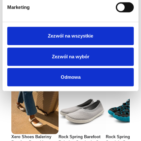
Marketing
Zezwól na wszystkie
Dostępne w tej samej kategorii
Zezwól na wybór
35
36
37
38
39
39.5
40
40.5
41
42
43
44
45
Odmowa
Xero Shoes Baleriny
Rock Spring Barefoot
Rock Spring Bare