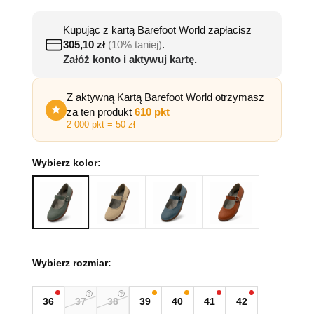
Kupując z kartą Barefoot World zapłacisz
305,10
zł
(10% taniej)
.
Załóż konto i aktywuj kartę.
Z aktywną Kartą Barefoot World otrzymasz
za ten produkt
610 pkt
2 000 pkt = 50 zł
Wybierz kolor:
Wybierz rozmiar:
36
37
38
39
40
41
42