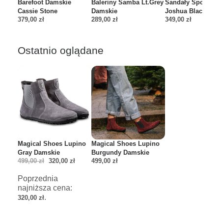
Barefoot Damskie
Baleriny Samba Lt.Grey
Sandały Sportow
Cassie Stone
Damskie
Joshua Black Aqu
379,00
zł
289,00
zł
349,00
zł
Ostatnio oglądane
Magical Shoes Lupino
Magical Shoes Lupino
Gray Damskie
Burgundy Damskie
Pierwotna
Aktualna
499,00
zł
320,00
zł
499,00
zł
cena
cena
wynosiła:
wynosi:
Poprzednia
499,00 zł.
320,00 zł.
najniższa cena:
.
320,00
zł