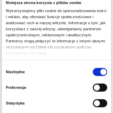
Niniejsza strona korzysta z plików cookie
Wykorzystujemy pliki cookie do spersonalizowania treści
i reklam, aby oferować funkcje społecznościowe i
analizować ruch w naszej witrynie. Informacje o tym, jak
korzystasz z naszej witryny, udostępniamy partnerom
społecznościowym, reklamowym i analitycznym.
Wysyłka nawet w 24H!
Zamów w ciągu
--:--:--
do 12:00
Partnerzy mogą połączyć te informacje z innymi danymi
otrzymanymi od Ciebie lub uzyskanymi podczas
korzystania z ich usług.
Darmowa dostawa
Dla zamówień od 299 zł
Wybór
Niezbędne
zgody
Dostępne stacjonarnie:
Kraków, ul. Grodzka 60
Preferencje
Kraków, ul. Długa 76
Wybierz rozmiar, aby sprawdzić dostępność w sklepach.
Statystyka
Łatwy zwrot do 14 dni przez
Wygodne Zwroty