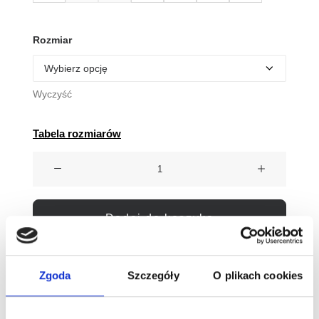
Rozmiar
Wyczyść
Tabela rozmiarów
ilość
Bochm
But
Skórzane
Dodaj do koszyka
Baleriny
Barefoot
Vera
Bezpieczne płatności
Zgoda
Szczegóły
O plikach cookies
Olive