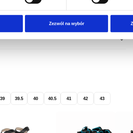
Zezwól na wybór
Z
39
39.5
40
40.5
41
42
43