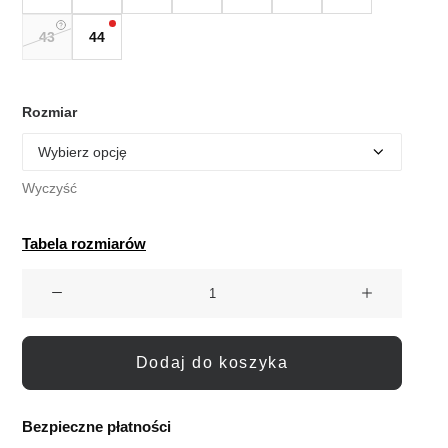
43
44
Rozmiar
Wyczyść
Tabela rozmiarów
ilość
Rock
Spring
Barefoot
Dodaj do koszyka
Sandały
Sportowe
Joshua
Bezpieczne płatności