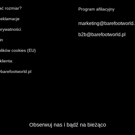
ać rozmiar?
Program afiliacyjny
 reklamacje
marketing@barefootworld
prywatności
b2b@barefootworld.pl
in
plików cookies (EU)
lienta:
barefootworld.pl
Obserwuj nas i bądź na bieżąco