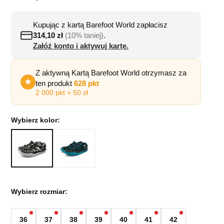
Kupując z kartą Barefoot World zapłacisz
314,10
zł
(10% taniej)
.
Załóż konto i aktywuj kartę.
Z aktywną Kartą Barefoot World otrzymasz za
ten produkt
628 pkt
2 000 pkt = 50 zł
Wybierz kolor:
Wybierz rozmiar:
36
37
38
39
40
41
42