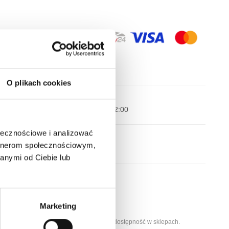
Black
Grey
O plikach cookies
Wysyłka nawet w 24H!
Zamów w ciągu
--:--:--
do 12:00
ołecznościowe i analizować
Darmowa dostawa
artnerom społecznościowym,
Dla zamówień od 299 zł
anymi od Ciebie lub
Dostępne stacjonarnie:
Kraków, ul. Grodzka 60
Marketing
Kraków, ul. Długa 76
Wybierz rozmiar, aby sprawdzić dostępność w sklepach.