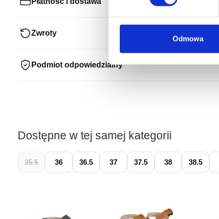
Płatność i dostawa
Zwroty
Odmowa
Podmiot odpowiedzialny
Dostępne w tej samej kategorii
35.5
36
36.5
37
37.5
38
38.5