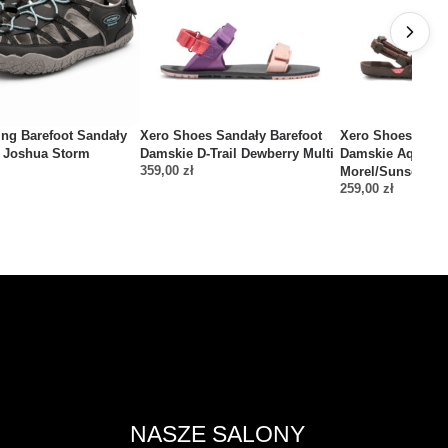
ing Barefoot Sandały
Xero Shoes Sandały Barefoot
Xero Shoes Sanda
 Joshua Storm
Damskie D-Trail Dewberry Multi
Damskie Aqua C
359,00
zł
Morel/Sunset Cor
259,00
zł
NASZE SALONY