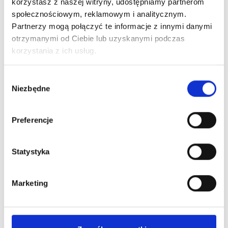
korzystasz z naszej witryny, udostępniamy partnerom
Camel
Bezpieczne płatności
społecznościowym, reklamowym i analitycznym.
Partnerzy mogą połączyć te informacje z innymi danymi
otrzymanymi od Ciebie lub uzyskanymi podczas
korzystania z ich usług.
Wybór
Niezbędne
zgody
Wysyłka nawet w 24H!
Preferencje
Zamów w ciągu
--:--:--
do 12:00
Statystyka
Darmowa dostawa
Dla zamówień od 299 zł
Marketing
Dostępne stacjonarnie:
Kraków, ul. Grodzka 60
Kraków, ul. Długa 76