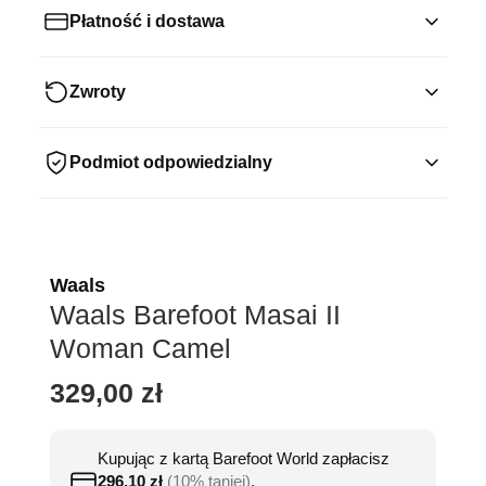
Płatność i dostawa
Zwroty
Podmiot odpowiedzialny
Waals
Waals Barefoot Masai II
Woman Camel
329,00
zł
Kupując z kartą Barefoot World zapłacisz
296,10
zł
(10% taniej)
.