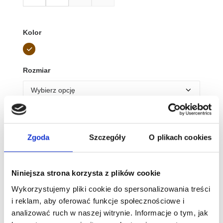
Kolor
Rozmiar
Wyczyść
Tabela rozmiarów
Zgoda
Szczegóły
O plikach cookies
ilość
Waals
Niniejsza strona korzysta z plików cookie
Barefoot
Wykorzystujemy pliki cookie do spersonalizowania treści
Masai
Dodaj do koszyka
i reklam, aby oferować funkcje społecznościowe i
II
analizować ruch w naszej witrynie. Informacje o tym, jak
Woman