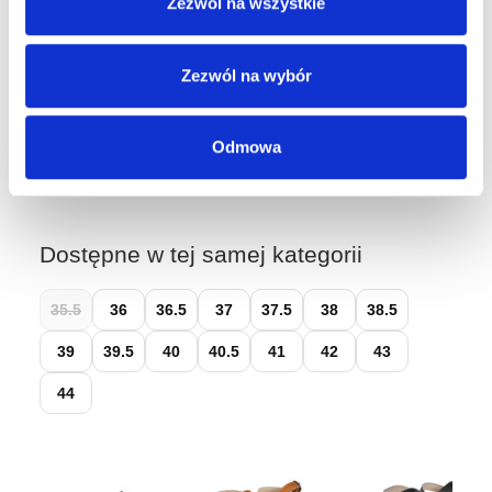
Zezwól na wszystkie
Wybierz rozmiar, aby sprawdzić dostępność w sklepach.
Zezwól na wybór
Łatwy zwrot do 14 dni przez
Wygodne Zwroty
Odmowa
Dostępne w tej samej kategorii
35.5
36
36.5
37
37.5
38
38.5
39
39.5
40
40.5
41
42
43
44