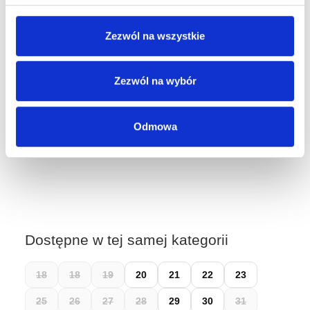
Dostępne stacjonarnie:
Zezwól na wszystkie
Kraków, ul. Grodzka 60
Kraków, ul. Długa 76
Zezwól na wybór
Wybierz rozmiar, aby sprawdzić dostępność w sklepach.
Odmowa
Łatwy zwrot do 14 dni przez
Wygodne Zwroty
Dostępne w tej samej kategorii
18
18
19
20
21
22
23
25
26
27
28
29
30
31