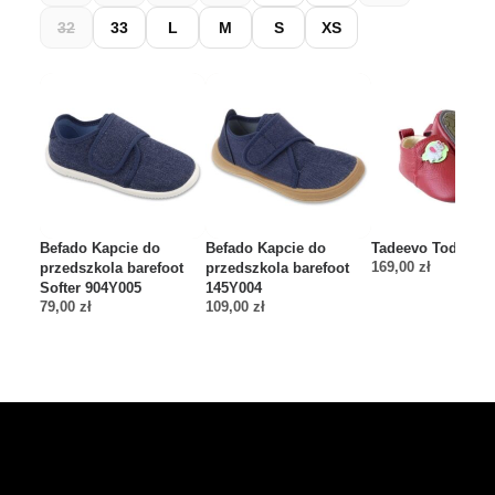
32
33
L
M
S
XS
Befado Kapcie do
Befado Kapcie do
Tadeevo Toddler 
169,00
zł
przedszkola barefoot
przedszkola barefoot
Softer 904Y005
145Y004
79,00
zł
109,00
zł