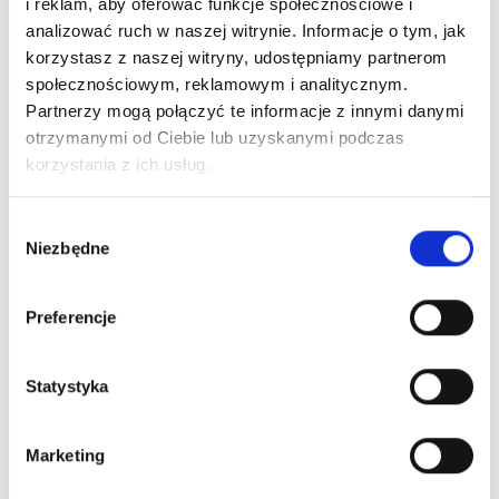
Befado
i reklam, aby oferować funkcje społecznościowe i
Kapcie
analizować ruch w naszej witrynie. Informacje o tym, jak
do
korzystasz z naszej witryny, udostępniamy partnerom
Dodaj do koszyka
przedszkola
społecznościowym, reklamowym i analitycznym.
barefoot
Partnerzy mogą połączyć te informacje z innymi danymi
z
Bezpieczne płatności
otrzymanymi od Ciebie lub uzyskanymi podczas
pachnącą
korzystania z ich usług.
podeszwą
141X008
Wybór
Niezbędne
zgody
Preferencje
Wysyłka nawet w 24H!
Statystyka
Zamów w ciągu
--:--:--
do 12:00
Marketing
Darmowa dostawa
Dla zamówień od 299 zł