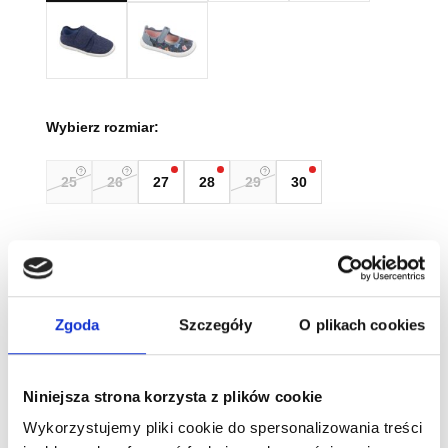
Wybierz rozmiar:
25
26
27
28
29
30
Rozmiar
Zgoda
Szczegóły
O plikach cookies
Wyczyść
Tabela rozmiarów
Niniejsza strona korzysta z plików cookie
ilość
Wykorzystujemy pliki cookie do spersonalizowania treści