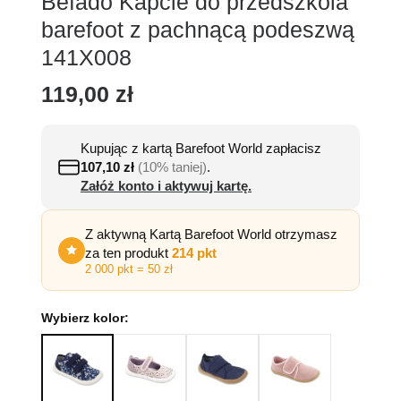
Befado Kapcie do przedszkola
barefoot z pachnącą podeszwą
141X008
119,00
zł
Kupując z kartą Barefoot World zapłacisz
107,10
zł
(10% taniej)
.
Załóż konto i aktywuj kartę.
Z aktywną Kartą Barefoot World otrzymasz
za ten produkt
214 pkt
2 000 pkt = 50 zł
Wybierz kolor: