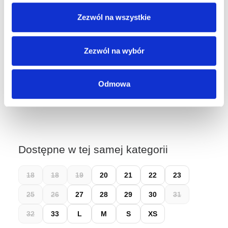
Kraków, ul. Grodzka 60
Zezwól na wszystkie
Kraków, ul. Długa 76
Wybierz rozmiar, aby sprawdzić dostępność w sklepach.
Zezwól na wybór
Łatwy zwrot do 14 dni przez
Wygodne Zwroty
Odmowa
Dostępne w tej samej kategorii
18
18
19
20
21
22
23
25
26
27
28
29
30
31
32
33
L
M
S
XS