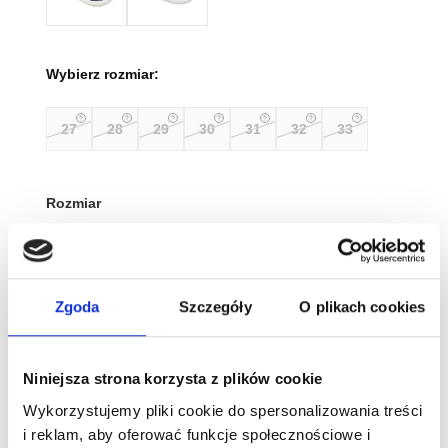
Wybierz rozmiar:
27
28
29
30
31
32
33
Rozmiar
Wyczyść
Zgoda
Szczegóły
O plikach cookies
Tabela rozmiarów
ilość
Niniejsza strona korzysta z plików cookie
Befado
Wykorzystujemy pliki cookie do spersonalizowania treści
Kapcie
i reklam, aby oferować funkcje społecznościowe i
do