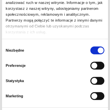
Dodaj do koszyka
analizować ruch w naszej witrynie. Informacje o tym, jak
przedszkola
korzystasz z naszej witryny, udostępniamy partnerom
barefoot
społecznościowym, reklamowym i analitycznym.
Softer
Bezpieczne płatności
Partnerzy mogą połączyć te informacje z innymi danymi
904Y005
otrzymanymi od Ciebie lub uzyskanymi podczas
korzystania z ich usług.
Wybór
Niezbędne
zgody
Preferencje
Wysyłka nawet w 24H!
Zamów w ciągu
--:--:--
do 12:00
Statystyka
Darmowa dostawa
Dla zamówień od 299 zł
Marketing
Dostępne stacjonarnie: