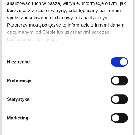
Dodaj do koszyka
analizować ruch w naszej witrynie. Informacje o tym, jak
przedszkola
korzystasz z naszej witryny, udostępniamy partnerom
barefoot
społecznościowym, reklamowym i analitycznym.
Softer
Bezpieczne płatności
Partnerzy mogą połączyć te informacje z innymi danymi
904Y003
otrzymanymi od Ciebie lub uzyskanymi podczas
korzystania z ich usług.
Wybór
Niezbędne
zgody
Preferencje
Wysyłka nawet w 24H!
Zamów w ciągu
--:--:--
do 12:00
Statystyka
Darmowa dostawa
Dla zamówień od 299 zł
Marketing
Dostępne stacjonarnie: