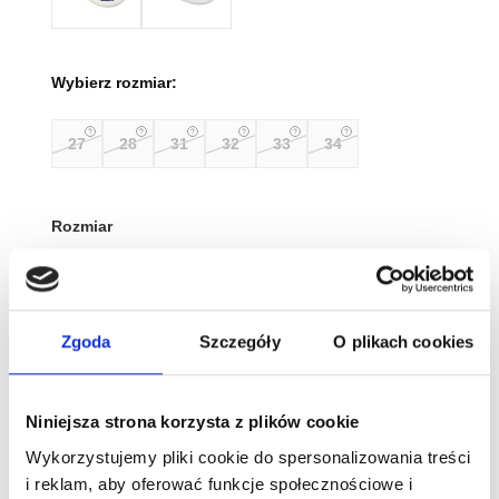
Wybierz rozmiar:
27
28
31
32
33
34
Rozmiar
Wyczyść
Zgoda
Szczegóły
O plikach cookies
Tabela rozmiarów
ilość
Niniejsza strona korzysta z plików cookie
Befado
Wykorzystujemy pliki cookie do spersonalizowania treści
Kapcie
i reklam, aby oferować funkcje społecznościowe i
do