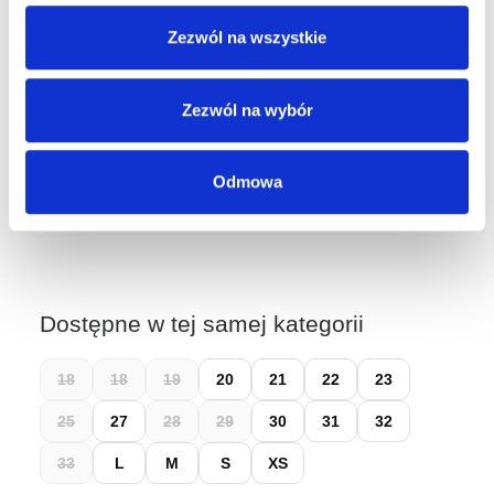
Kraków, ul. Grodzka 60
Zezwól na wszystkie
Kraków, ul. Długa 76
Wybierz rozmiar, aby sprawdzić dostępność w sklepach.
Zezwól na wybór
Łatwy zwrot do 14 dni przez
Wygodne Zwroty
Odmowa
Dostępne w tej samej kategorii
18
18
19
20
21
22
23
25
27
28
29
30
31
32
33
L
M
S
XS