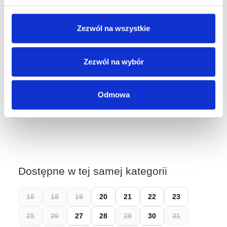
Dostępne stacjonarnie:
Zezwól na wszystkie
Kraków, ul. Grodzka 60
Kraków, ul. Długa 76
Zezwól na wybór
Wybierz rozmiar, aby sprawdzić dostępność w sklepach.
Łatwy zwrot do 14 dni przez
Wygodne Zwroty
Odmowa
Dostępne w tej samej kategorii
18
18
19
20
21
22
23
25
26
27
28
29
30
31