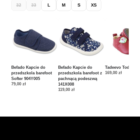
32
33
L
M
S
XS
Befado Kapcie do
Befado Kapcie do
Tadeevo Toddler 
169,00
zł
przedszkola barefoot
przedszkola barefoot z
Softer 904Y005
pachnącą podeszwą
79,00
zł
141X008
119,00
zł