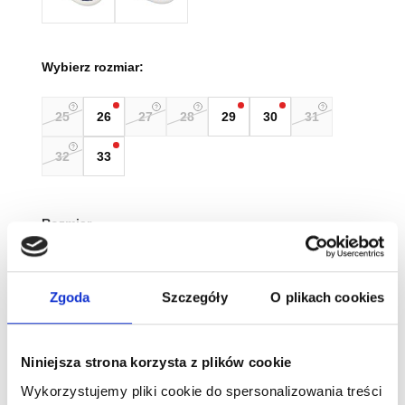
Wybierz rozmiar:
25
26
27
28
29
30
31
32
33
Rozmiar
Wyczyść
Zgoda
Szczegóły
O plikach cookies
Tabela rozmiarów
Niniejsza strona korzysta z plików cookie
ilość
Wykorzystujemy pliki cookie do spersonalizowania treści
Befado