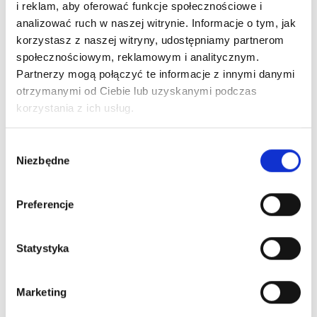
i reklam, aby oferować funkcje społecznościowe i
Kapcie
analizować ruch w naszej witrynie. Informacje o tym, jak
do
Dodaj do koszyka
korzystasz z naszej witryny, udostępniamy partnerom
przedszkola
społecznościowym, reklamowym i analitycznym.
barefoot
Partnerzy mogą połączyć te informacje z innymi danymi
145Y004
Bezpieczne płatności
otrzymanymi od Ciebie lub uzyskanymi podczas
korzystania z ich usług.
Wybór
Niezbędne
zgody
Preferencje
Wysyłka nawet w 24H!
Zamów w ciągu
--:--:--
do 12:00
Statystyka
Darmowa dostawa
Marketing
Dla zamówień od 299 zł